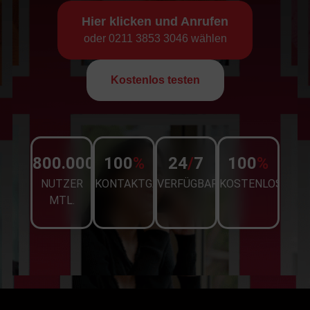
Hier klicken und Anrufen
oder 0211 3853 3046 wählen
Kostenlos testen
800.000.
+
100
%
24
/
7
100
%
NUTZER
KONTAKTGARANTIE
VERFÜGBAR
KOSTENLOS
MTL.