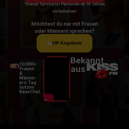
*Dieser Service ist Personen ab 18 Jahren
vorbehalten!
Möchtest du nur mit Frauen
oder Männern sprechen?
VIP Angebote
Bekannt
10.000+
aus
Frauen
&
Männer
pro Tag
nutzen
BaseChat