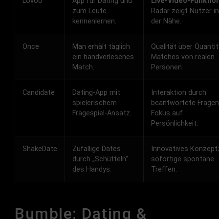
Lovoo
App für Dating und
Live-Video-Funktio
zum Leute
Radar zeigt Nutzer in
kennenlernen.
der Nähe.
Once
Man erhält täglich
Qualität über Quantit
ein handverlesenes
Matches von realen
Match.
Personen.
Candidate
Dating-App mit
Interaktion durch
spielerischem
beantwortete Fragen
Fragespiel-Ansatz.
Fokus auf
Persönlichkeit.
ShakeDate
Zufällige Dates
Innovatives Konzept;
durch „Schütteln“
sofortige spontane
des Handys.
Treffen.
Bumble: Dating &