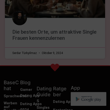
Die besten Orte, um attraktive Single
Frauen kennenzulernen
Serdar Türkyilmaz
Oktober 9, 2024
BaseC
Blog
App
hat
Dating
Ratge
Gamer
Guide
ber
Dating App
Sprachwelten
s
Dating App
Werben
Dating Apps
auf
Singles
2024
Kostenlose