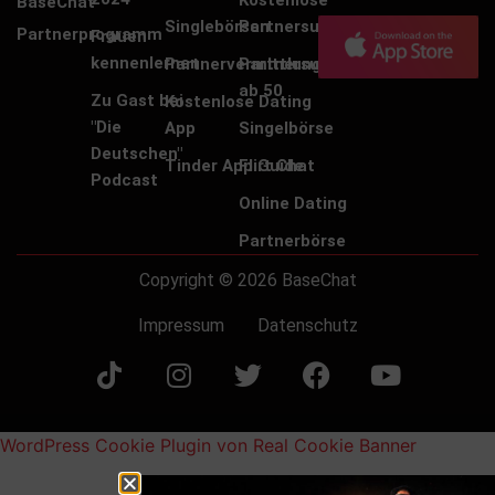
BaseChat
Singlebörsen
Partnersuche
Partnerprogramm
Frauen
kennenlernen
Partnervermittlung
Partnersuche
ab 50
Zu Gast bei
Kostenlose Dating
"Die
App
Singelbörse
Deutschen"
Tinder App Guide
Flirt Chat
Podcast
Online Dating
Partnerbörse
Copyright © 2026 BaseChat
Impressum
Datenschutz
WordPress Cookie Plugin von Real Cookie Banner