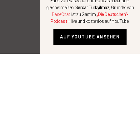
Fans von BaseChat und Podcast-Liebhaber
gleichermaßen:
Serdar Türkyilmaz
, Gründer von
BaseChat
, ist zu Gast im
„Die Deutschen“-
Podcast
– live und kostenlos auf YouTube.
AUF YOUTUBE ANSEHEN