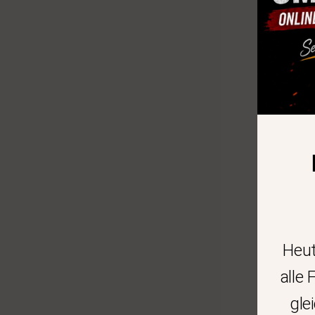
Heu
alle
gle