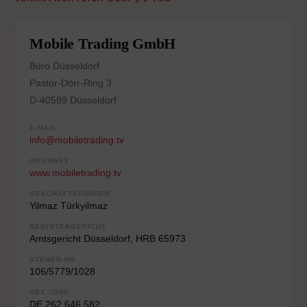
Mobile Trading GmbH
Büro Düsseldorf
Pastor-Dörr-Ring 3
D-40589 Düsseldorf
E-MAIL
info@mobiletrading.tv
INTERNET
www.mobiletrading.tv
GESCHÄFTSFÜHRER
Yilmaz Türkyilmaz
REGISTERGERICHT
Amtsgericht Düsseldorf, HRB 65973
STEUER-NR.
106/5779/1028
UST.-IDNR.
DE 262 646 582