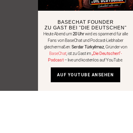
BASECHAT FOUNDER
ZU GAST BEI "DIE DEUTSCHEN"
Heute Abend um
20 Uhr
wird es spannend für alle
Fans von BaseChat und Podcast-Liebhaber
gleichermaßen:
Serdar Türkyilmaz
, Gründer von
BaseChat
, ist zu Gast im
„Die Deutschen“-
Podcast
– live und kostenlos auf YouTube.
AUF YOUTUBE ANSEHEN